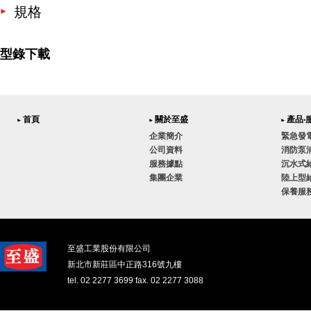
規格
型錄下載
首頁
關於至盛
產品‧
企業簡介
緊急發
公司資料
消防泵
服務據點
沉水式
集團企業
陸上型
保養服
至盛工業股份有限公司
新北市新莊區中正路316號九樓
tel. 02 2277 3699 fax. 02 2277 3088