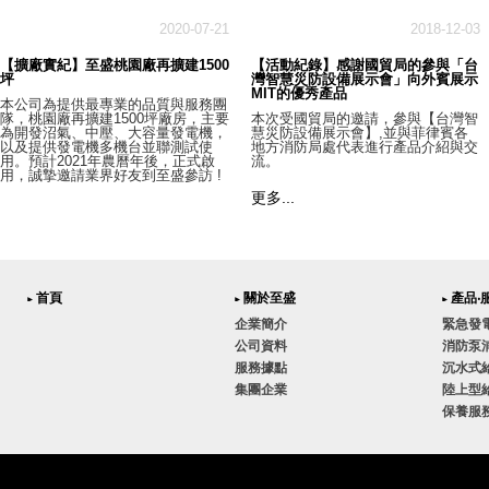
2020-07-21
2018-12-03
【擴廠實紀】至盛桃園廠再擴建1500
【活動紀錄】感謝國貿局的參與「台
坪
灣智慧災防設備展示會」向外賓展示
MIT的優秀產品
本公司為提供最專業的品質與服務團
隊，桃園廠再擴建1500坪廠房，主要
本次受國貿局的邀請，參與【台灣智
為開發沼氣、中壓、大容量發電機，
慧災防設備展示會】,並與菲律賓各
以及提供發電機多機台並聯測試使
地方消防局處代表進行產品介紹與交
用。預計2021年農曆年後，正式啟
流。
用，誠摯邀請業界好友到至盛參訪 !
更多...
首頁
關於至盛
產品‧
企業簡介
緊急發
公司資料
消防泵
服務據點
沉水式
集團企業
陸上型
保養服